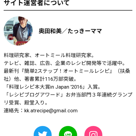
サイト運営者について
奥田和美／たっきーママ
料理研究家、オートミール料理研究家。
テレビ、雑誌、広告、企業のレシピ開発等で活躍中。
最新刊『簡単2ステップ！オートミールレシピ』（扶桑
社）他、著書累計116万部突破。
「料理レシピ本大賞in Japan '2016」入賞。
「レシピブログアワード」お弁当部門３年連続グランプ
リ受賞、殿堂入り。
連絡先：
kk.atrecipe@gmail.com