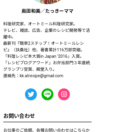
奥田和美／たっきーママ
料理研究家、オートミール料理研究家。
テレビ、雑誌、広告、企業のレシピ開発等で活
躍中。
最新刊『簡単2ステップ！オートミールレシ
ピ』（扶桑社）他、著書累計116万部突破。
「料理レシピ本大賞in Japan '2016」入賞。
「レシピブログアワード」お弁当部門３年連続
グランプリ受賞、殿堂入り。
連絡先：
kk.atrecipe@gmail.com
お問い合わせ
お仕事のご依頼、各種お問い合わせはこちらか