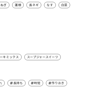
玉ねぎ
蓮根
長ネギ
なす
白菜
ーキミックス
スープジャースイーツ
れ
長持ち
時短
作りおき