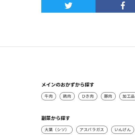
メインのおかずから探す
牛肉
鶏肉
ひき肉
豚肉
加工品
副菜から探す
大葉（シソ）
アスパラガス
いんげん