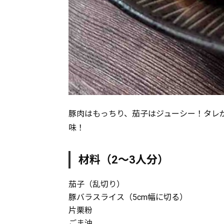
豚肉はもっちり、茄子はジューシー！タレ
味！
材料（2～3人分）
茄子（乱切り）
豚バラスライス（5cm幅に切る）
片栗粉
ごま油