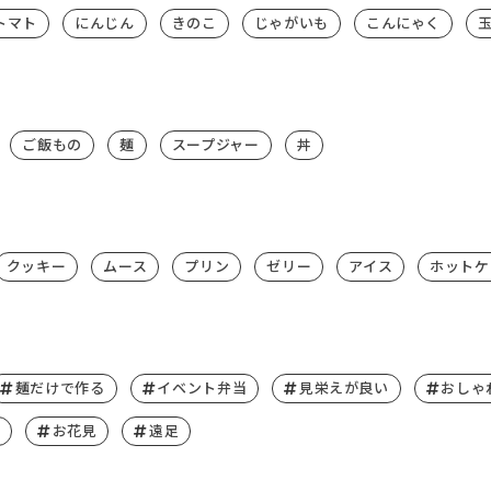
トマト
にんじん
きのこ
じゃがいも
こんにゃく
ご飯もの
麺
スープジャー
丼
クッキー
ムース
プリン
ゼリー
アイス
ホットケ
麺だけで作る
イベント弁当
見栄えが良い
おしゃ
お花見
遠足