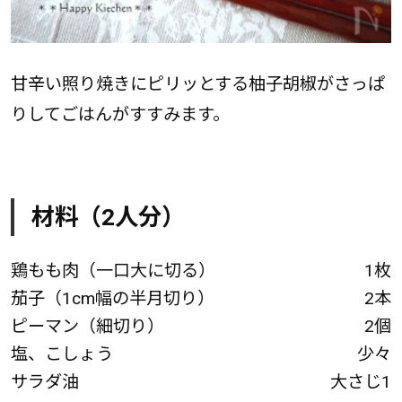
甘辛い照り焼きにピリッとする柚子胡椒がさっぱ
りしてごはんがすすみます。
材料（2人分）
鶏もも肉（一口大に切る）
1枚
茄子（1cm幅の半月切り）
2本
ピーマン（細切り）
2個
塩、こしょう
少々
サラダ油
大さじ1