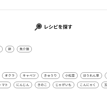
レシピを探す
卵
魚介類
オクラ
キャベツ
きゅうり
小松菜
ほうれん草
トマト
にんじん
きのこ
じゃがいも
こんにゃく