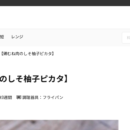
短
レンジ
【鶏むね肉のしそ柚子ピカタ】
のしそ柚子ピカタ】
凍3週間
調理器具：フライパン