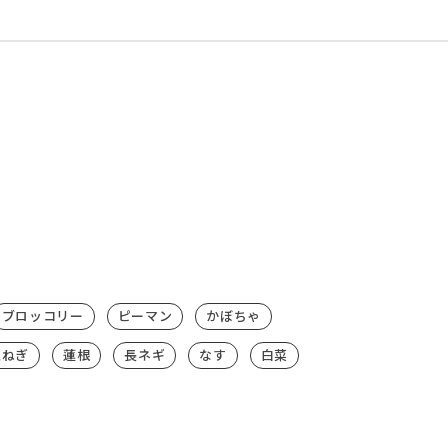
ブロッコリー
ピーマン
かぼちゃ
玉ねぎ
蓮根
長ネギ
なす
白菜