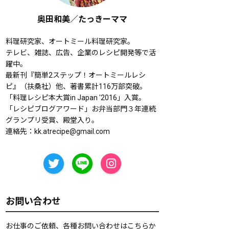
奥田和美／たっきーママ
料理研究家、オートミール料理研究家。
テレビ、雑誌、広告、企業のレシピ開発等で活
躍中。
最新刊『簡単2ステップ！オートミールレシ
ピ』（扶桑社）他、著書累計116万部突破。
「料理レシピ本大賞in Japan '2016」入賞。
「レシピブログアワード」お弁当部門３年連続
グランプリ受賞、殿堂入り。
連絡先：
kk.atrecipe@gmail.com
お問い合わせ
お仕事のご依頼、各種お問い合わせはこちらか