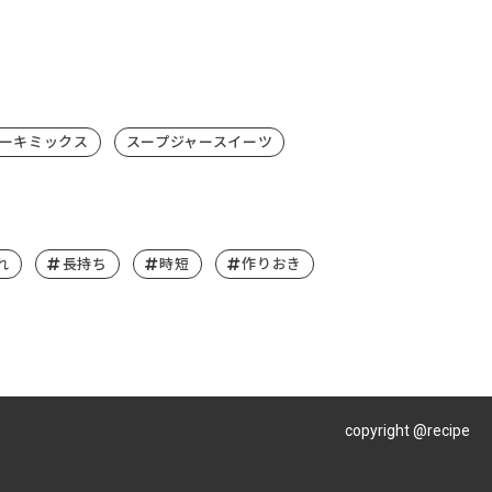
ーキミックス
スープジャースイーツ
れ
長持ち
時短
作りおき
copyright @recipe