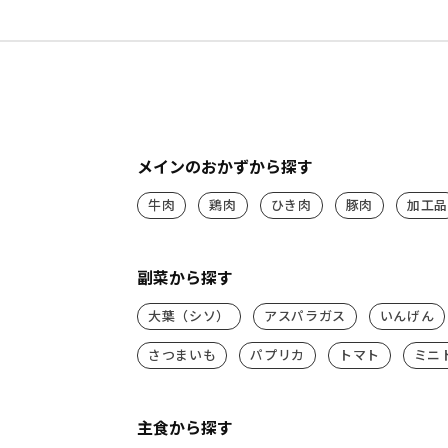
メインのおかずから探す
牛肉
鶏肉
ひき肉
豚肉
加工品
副菜から探す
大葉（シソ）
アスパラガス
いんげん
さつまいも
パプリカ
トマト
ミニ
主食から探す