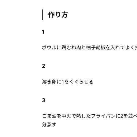
作り方
1
ボウルに鶏むね肉と柚子胡椒を入れてよく
2
溶き卵に1をくぐらせる
3
ごま油を中火で熱したフライパンに2を並
分蒸す