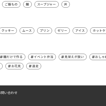
ご飯もの
麺
スープジャー
丼
クッキー
ムース
プリン
ゼリー
アイス
ホットケ
麺だけで作る
イベント弁当
見栄えが良い
おしゃ
お花見
遠足
お問い合わせ