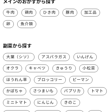
メインのおかずから探す
牛肉
鶏肉
ひき肉
豚肉
加工品
卵
魚介類
副菜から探す
大葉（シソ）
アスパラガス
いんげん
オクラ
キャベツ
きゅうり
小松菜
ほうれん草
ブロッコリー
ピーマン
かぼちゃ
さつまいも
パプリカ
トマト
ミニトマト
にんじん
きのこ