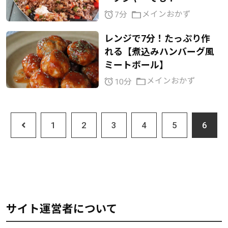
メインおかず
7分
レンジで7分！たっぷり作
れる【煮込みハンバーグ風
ミートボール】
メインおかず
10分
1
2
3
4
5
6
サイト運営者について