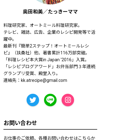
奥田和美／たっきーママ
料理研究家、オートミール料理研究家。
テレビ、雑誌、広告、企業のレシピ開発等で活
躍中。
最新刊『簡単2ステップ！オートミールレシ
ピ』（扶桑社）他、著書累計116万部突破。
「料理レシピ本大賞in Japan '2016」入賞。
「レシピブログアワード」お弁当部門３年連続
グランプリ受賞、殿堂入り。
連絡先：
kk.atrecipe@gmail.com
お問い合わせ
お仕事のご依頼、各種お問い合わせはこちらか