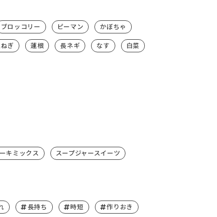
ブロッコリー
ピーマン
かぼちゃ
玉ねぎ
蓮根
長ネギ
なす
白菜
ーキミックス
スープジャースイーツ
れ
長持ち
時短
作りおき