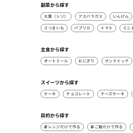
副菜から探す
大葉（シソ）
アスパラガス
いんげん
さつまいも
パプリカ
トマト
ミニ
主食から探す
オートミール
おにぎり
サンドイッチ
スイーツから探す
ケーキ
チョコレート
チーズケーキ
目的から探す
レンジだけで作る
ご飯だけで作る