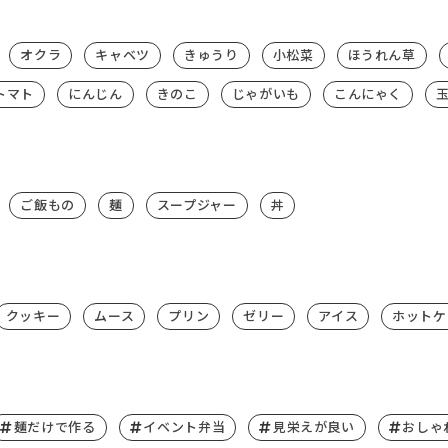
オクラ
キャベツ
きゅうり
小松菜
ほうれん草
トマト
にんじん
きのこ
じゃがいも
こんにゃく
ご飯もの
麺
スープジャー
丼
クッキー
ムース
プリン
ゼリー
アイス
ホットケ
麺だけで作る
イベント弁当
見栄えが良い
おしゃ