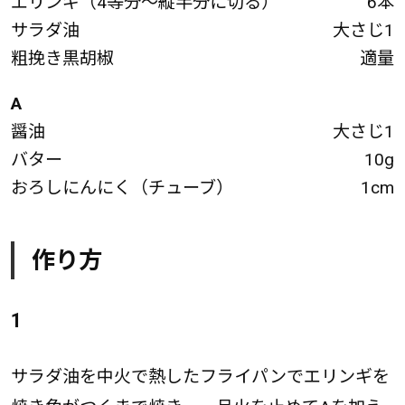
エリンギ（4等分～縦半分に切る）
6本
サラダ油
大さじ1
粗挽き黒胡椒
適量
A
醤油
大さじ1
バター
10g
おろしにんにく（チューブ）
1cm
作り方
1
サラダ油を中火で熱したフライパンでエリンギを