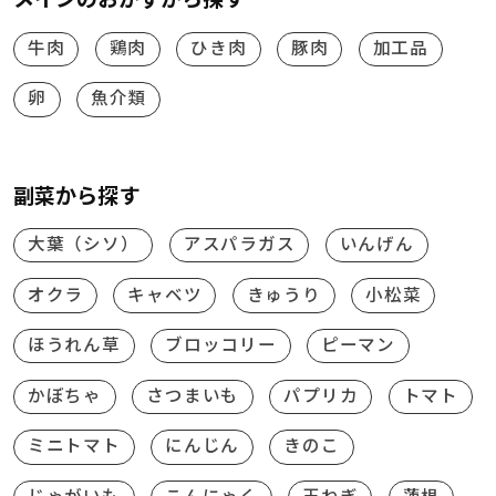
牛肉
鶏肉
ひき肉
豚肉
加工品
卵
魚介類
副菜から探す
大葉（シソ）
アスパラガス
いんげん
オクラ
キャベツ
きゅうり
小松菜
ほうれん草
ブロッコリー
ピーマン
かぼちゃ
さつまいも
パプリカ
トマト
ミニトマト
にんじん
きのこ