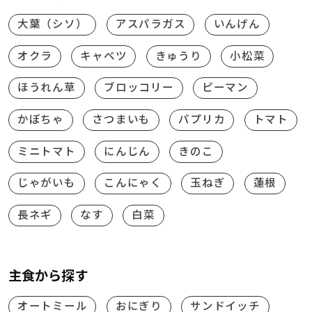
大葉（シソ）
アスパラガス
いんげん
オクラ
キャベツ
きゅうり
小松菜
ほうれん草
ブロッコリー
ピーマン
かぼちゃ
さつまいも
パプリカ
トマト
ミニトマト
にんじん
きのこ
じゃがいも
こんにゃく
玉ねぎ
蓮根
長ネギ
なす
白菜
主食から探す
オートミール
おにぎり
サンドイッチ