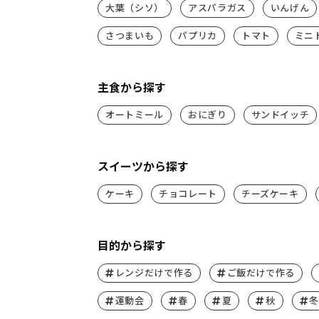
大葉（シソ）
アスパラガス
いんげん
さつまいも
パプリカ
トマト
ミニ
主食から探す
オートミール
おにぎり
サンドイッチ
スイーツから探す
ケーキ
チョコレート
チーズケーキ
目的から探す
レンジだけで作る
ご飯だけで作る
運動会
春
夏
秋
冬