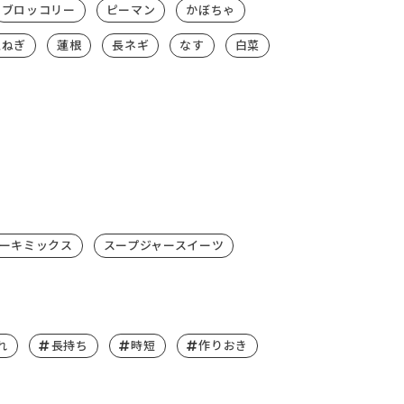
ブロッコリー
ピーマン
かぼちゃ
玉ねぎ
蓮根
長ネギ
なす
白菜
ーキミックス
スープジャースイーツ
れ
長持ち
時短
作りおき