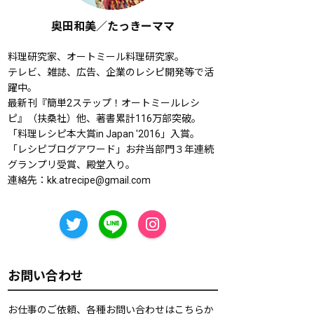
奥田和美／たっきーママ
料理研究家、オートミール料理研究家。
テレビ、雑誌、広告、企業のレシピ開発等で活
躍中。
最新刊『簡単2ステップ！オートミールレシ
ピ』（扶桑社）他、著書累計116万部突破。
「料理レシピ本大賞in Japan '2016」入賞。
「レシピブログアワード」お弁当部門３年連続
グランプリ受賞、殿堂入り。
連絡先：
kk.atrecipe@gmail.com
お問い合わせ
お仕事のご依頼、各種お問い合わせはこちらか