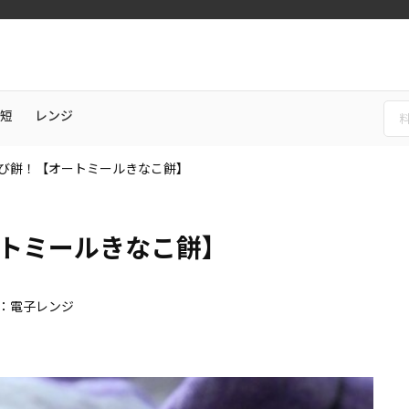
短
レンジ
び餅！【オートミールきなこ餅】
トミールきなこ餅】
：電子レンジ