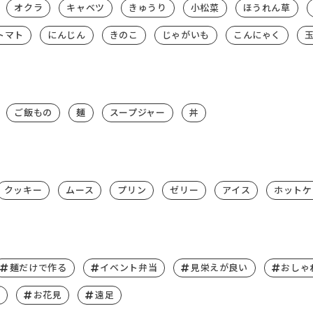
オクラ
キャベツ
きゅうり
小松菜
ほうれん草
トマト
にんじん
きのこ
じゃがいも
こんにゃく
ご飯もの
麺
スープジャー
丼
クッキー
ムース
プリン
ゼリー
アイス
ホットケ
麺だけで作る
イベント弁当
見栄えが良い
おしゃ
お花見
遠足