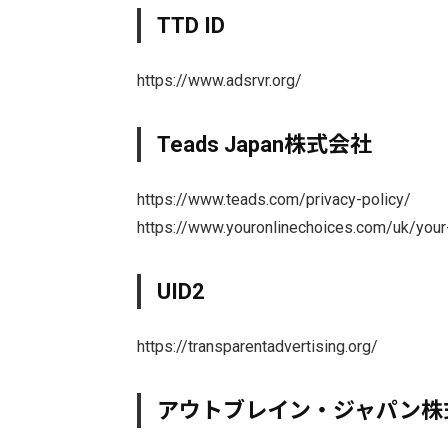
TTD ID
https://www.adsrvr.org/
Teads Japan株式会社
https://www.teads.com/privacy-policy/
https://www.youronlinechoices.com/uk/your
UID2
https://transparentadvertising.org/
アウトブレイン・ジャパン株