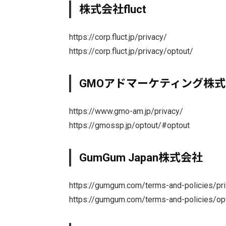
株式会社fluct
https://corp.fluct.jp/privacy/
https://corp.fluct.jp/privacy/optout/
GMOアドマーケティング株
https://www.gmo-am.jp/privacy/
https://gmossp.jp/optout/#optout
GumGum Japan株式会社
https://gumgum.com/terms-and-policies/pri
https://gumgum.com/terms-and-policies/op