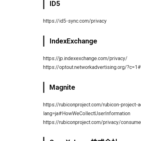
ID5
https://id5-sync.com/privacy
IndexExchange
https://jp.indexexchange.com/privacy/
https://optout.networkadvertising.org/?c=1
Magnite
https://rubiconproject.com/rubicon-project-
lang=ja#HowWeCollectUserInformation
https://rubiconproject.com/privacy/consumer