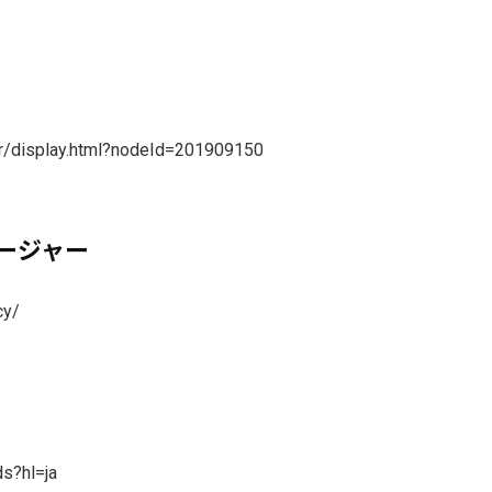
r/display.html?nodeId=201909150
ージャー
cy/
ds?hl=ja