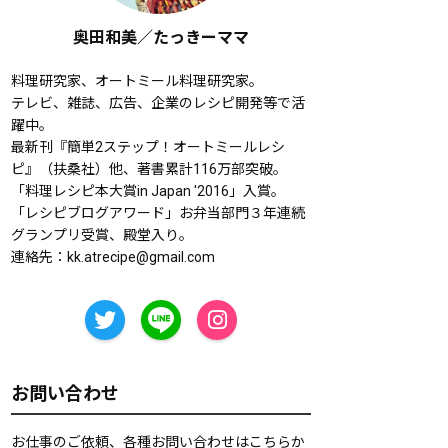
奥田和美／たっきーママ
料理研究家、オートミール料理研究家。
テレビ、雑誌、広告、企業のレシピ開発等で活
躍中。
最新刊『簡単2ステップ！オートミールレシ
ピ』（扶桑社）他、著書累計116万部突破。
「料理レシピ本大賞in Japan '2016」入賞。
「レシピブログアワード」お弁当部門３年連続
グランプリ受賞、殿堂入り。
連絡先：
kk.atrecipe@gmail.com
お問い合わせ
お仕事のご依頼、各種お問い合わせはこちらか