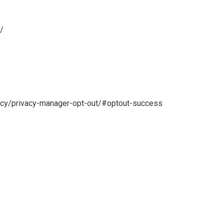
/
acy/privacy-manager-opt-out/#optout-success