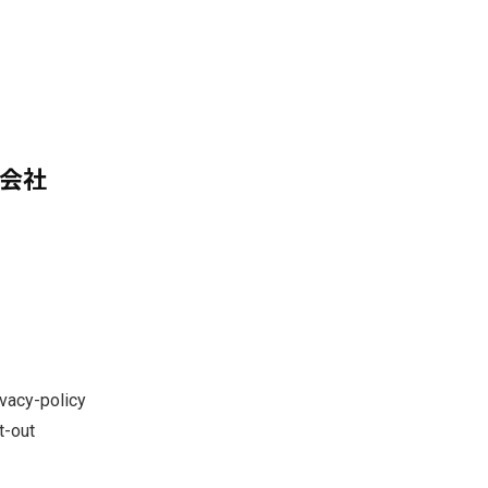
式会社
vacy-policy
t-out