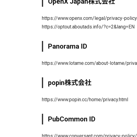
OpenX Japan株式会社
https://www.openx.com/legal/privacy-policy
https://optout.aboutads.info/?c=2&lang=EN
Panorama ID
https://www.lotame.com/about-lotame/priv
popin株式会社
https://www.popin.cc/home/privacy.html
PubCommon ID
https://www.conversant.com/privacy-policy/