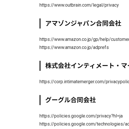
https://www.outbrain.com/legal/privacy
アマゾンジャパン合同会社
https://www.amazon.co.jp/gp/help/custome
https://www.amazon.co.jp/adprefs
株式会社インティメート・マ
https://corp.intimatemerger.com/privacypoli
グーグル合同会社
https://policies.google.com/privacy?hl=ja
https://policies.google.com/technologies/a