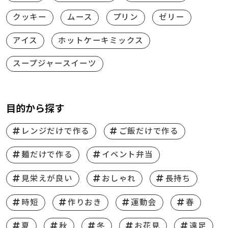
クッキー
ムース
プリン
ゼリー
アイス
ホットケーキミックス
スープジャースイーツ
目的から探す
レンジだけで作る
ご飯だけで作る
麺だけで作る
イベント弁当
見栄えが良い
おしゃれ
長持ち
時短
作りおき
運動会
春
夏
秋
冬
お花見
遠足