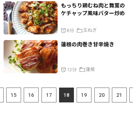
もっちり鶏むね肉と舞茸の
ケチャップ風味バター炒め
玉ねぎ
8分
蓮根の肉巻き甘辛焼き
蓮根
12分
15
16
17
18
19
20
21