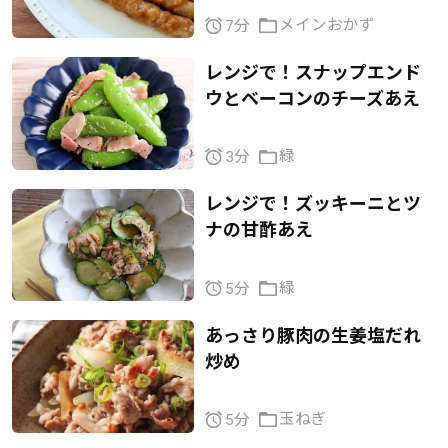
メインおかず
7分
レンジで！スナップエンド
ウとベーコンのチーズあえ
緑
3分
レンジで！ズッキーニとツ
ナの甘酢あえ
緑
5分
あっさり豚肉の生姜塩だれ
炒め
玉ねぎ
5分