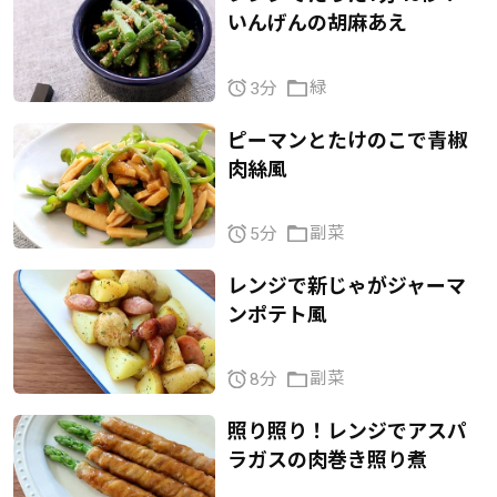
いんげんの胡麻あえ
緑
3分
ピーマンとたけのこで青椒
肉絲風
副菜
5分
レンジで新じゃがジャーマ
ンポテト風
副菜
8分
照り照り！レンジでアスパ
ラガスの肉巻き照り煮