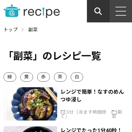
トップ
副菜
「副菜」のレシピ一覧
緑
黄
赤
茶
白
レンジで簡単！なすのめん
つゆ浸し
副
5分（冷ます時間除
菜
く）
レンジでたった1分40秒！