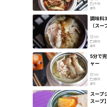
牛肉
冬
調味料
（スー
5分
豚肉
冬
5分で
ャー
5分
豚肉
冬
スープ
スープ