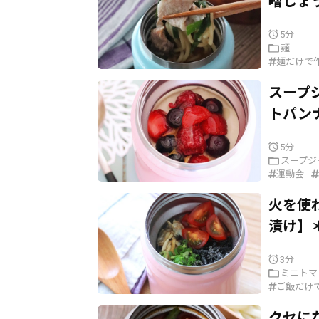
噌しょ
5分
麺
麺だけで
スープ
トパン
5分
スープジ
運動会
火を使
漬け】
3分
ミニトマ
ご飯だけ
クセに