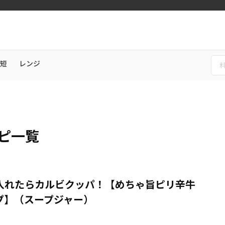
短
レンジ
ピ一覧
入れたらカルビクッパ！【めちゃ旨ピリ辛牛
プ】（スープジャー）