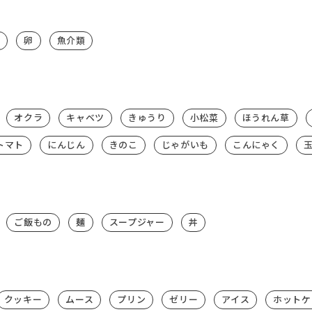
卵
魚介類
オクラ
キャベツ
きゅうり
小松菜
ほうれん草
トマト
にんじん
きのこ
じゃがいも
こんにゃく
ご飯もの
麺
スープジャー
丼
クッキー
ムース
プリン
ゼリー
アイス
ホットケ