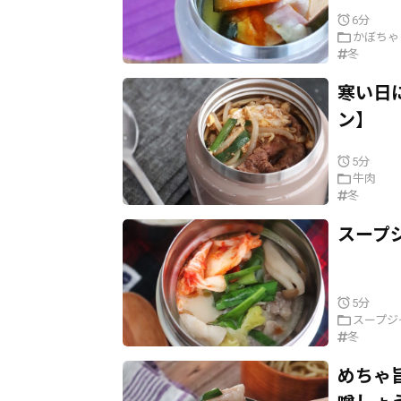
6分
かぼちゃ
冬
寒い日
ン】
5分
牛肉
冬
スープ
5分
スープジ
冬
めちゃ