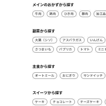
メインのおかずから探す
牛肉
鶏肉
ひき肉
豚肉
加工品
副菜から探す
大葉（シソ）
アスパラガス
いんげん
さつまいも
パプリカ
トマト
ミニ
主食から探す
オートミール
おにぎり
サンドイッチ
スイーツから探す
ケーキ
チョコレート
チーズケーキ