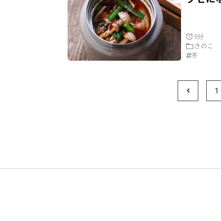
5分
きのこ
冬
1