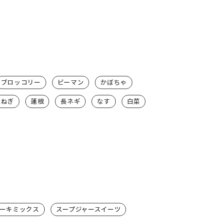
ブロッコリー
ピーマン
かぼちゃ
玉ねぎ
蓮根
長ネギ
なす
白菜
ーキミックス
スープジャースイーツ