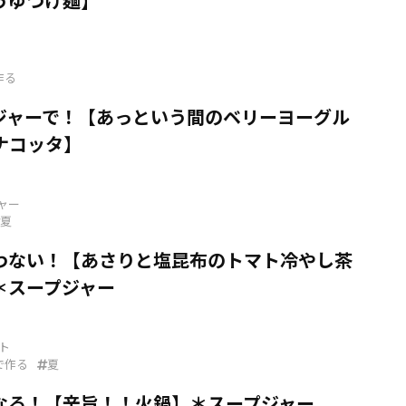
うゆつけ麺】
作る
ジャーで！【あっという間のベリーヨーグル
ナコッタ】
ャー
夏
わない！【あさりと塩昆布のトマト冷やし茶
＊スープジャー
ト
で作る
夏
なる！【辛旨！！火鍋】＊スープジャー