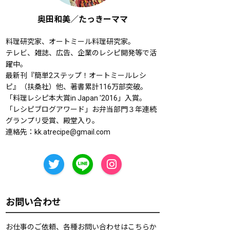
奥田和美／たっきーママ
料理研究家、オートミール料理研究家。
テレビ、雑誌、広告、企業のレシピ開発等で活
躍中。
最新刊『簡単2ステップ！オートミールレシ
ピ』（扶桑社）他、著書累計116万部突破。
「料理レシピ本大賞in Japan '2016」入賞。
「レシピブログアワード」お弁当部門３年連続
グランプリ受賞、殿堂入り。
連絡先：
kk.atrecipe@gmail.com
お問い合わせ
お仕事のご依頼、各種お問い合わせはこちらか