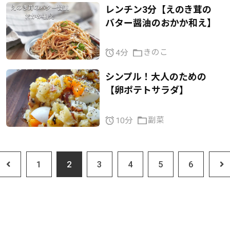
レンチン3分【えのき茸の
バター醤油のおかか和え】
きのこ
4分
シンプル！大人のための
【卵ポテトサラダ】
副菜
10分
1
2
3
4
5
6