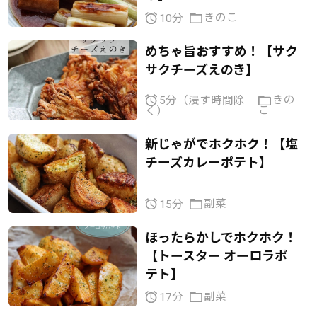
きのこ
10分
めちゃ旨おすすめ！【サク
サクチーズえのき】
きの
5分（浸す時間除
こ
く）
新じゃがでホクホク！【塩
チーズカレーポテト】
副菜
15分
ほったらかしでホクホク！
【トースター オーロラポ
テト】
副菜
17分