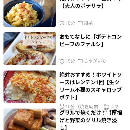
【大人のポテサラ】
副菜
10分
おもてなしに【ポテトコン
ビーフのファルシ】
じゃがいも
15分
絶対おすすめ！ホワイトソ
ースはレンチン1回【生ク
リーム不要のスキャロップ
ポテト】
じゃ
10分（焼き時間
がいも
15分除く）
グリルで焼くだけ！【厚揚
げと野菜のグリル焼き浸
し】