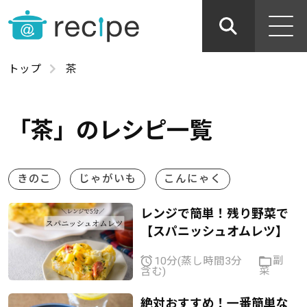
トップ
茶
「茶」のレシピ一覧
きのこ
じゃがいも
こんにゃく
レンジで簡単！残り野菜で
【スパニッシュオムレツ】
副
10分(蒸し時間3分
菜
含む)
絶対おすすめ！一番簡単な