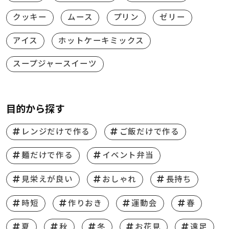
クッキー
ムース
プリン
ゼリー
アイス
ホットケーキミックス
スープジャースイーツ
目的から探す
レンジだけで作る
ご飯だけで作る
麺だけで作る
イベント弁当
見栄えが良い
おしゃれ
長持ち
時短
作りおき
運動会
春
夏
秋
冬
お花見
遠足