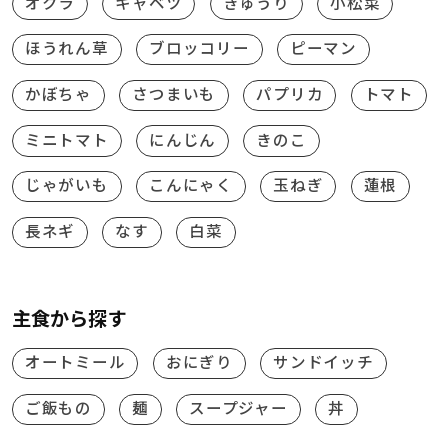
オクラ
キャベツ
きゅうり
小松菜
ほうれん草
ブロッコリー
ピーマン
かぼちゃ
さつまいも
パプリカ
トマト
ミニトマト
にんじん
きのこ
じゃがいも
こんにゃく
玉ねぎ
蓮根
長ネギ
なす
白菜
主食から探す
オートミール
おにぎり
サンドイッチ
ご飯もの
麺
スープジャー
丼