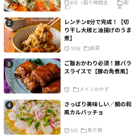
副
8分（茹で時間含
菜
む）
レンチン8分で完成！【切
り干し大根と油揚げのうま
煮】
副菜
10分
ご飯おかわり必須！豚バラ
スライスで【豚の角煮風】
メインおかず
さっぱり美味しい／鯛の和
風カルパッチョ
魚介類
5分