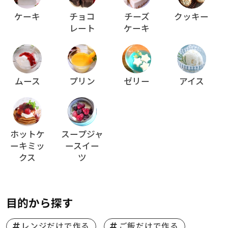
ケーキ
チョコ
チーズ
クッキー
レート
ケーキ
ムース
プリン
ゼリー
アイス
ホットケ
スープジャ
ーキミッ
ースイー
クス
ツ
目的から探す
レンジだけで作る
ご飯だけで作る