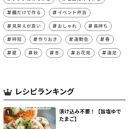
麺だけで作る
イベント弁当
見栄えが良い
おしゃれ
長持ち
時短
作りおき
運動会
春
夏
秋
冬
お花見
遠足
レシピランキング
漬け込み不要！【旨塩ゆで
たまご】