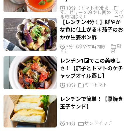
10分（トマトを冷ま
スイ
す、ゼリーを冷やし固め
ーツ
る時間除く）
【レンチン4分！】鮮やか
な色に仕上がる＊茄子のお
かか生姜ポン酢
副
7分（冷やす時間除
菜
く）
レンチン1回でこの美味し
さ！【茄子とトマトのケチ
ャップオイル蒸し】
ミニトマト
10分
レンチンで簡単！【厚焼き
玉子サンド】
サンドイッチ
10分