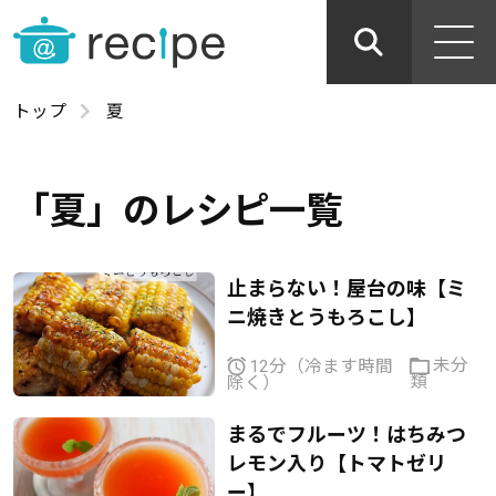
トップ
夏
「夏」のレシピ一覧
止まらない！屋台の味【ミ
ニ焼きとうもろこし】
未分
12分（冷ます時間
類
除く）
まるでフルーツ！はちみつ
レモン入り【トマトゼリ
ー】