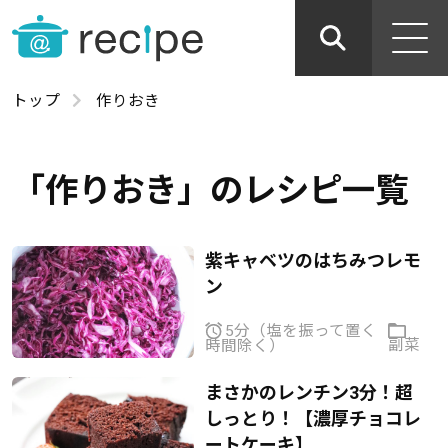
トップ
作りおき
「作りおき」のレシピ一覧
紫キャベツのはちみつレモ
ン
5分（塩を振って置く
副菜
時間除く）
まさかのレンチン3分！超
しっとり！【濃厚チョコレ
ートケーキ】