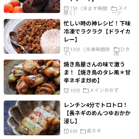
スイ
7分（冷ます時間
ーツ
除く）
忙しい時の神レシピ！下味
冷凍でラクラク【ドライカ
レー】
ひき
13分（冷凍時間除
肉
く）
焼き鳥屋さんの味で激う
ま！【焼き鳥のタレ風＊甘
辛ネギま炒め】
メインおかず
10分
レンチン4分でトロトロ！
【長ネギのめんつゆおかか
浸し】
長ネギ
6分