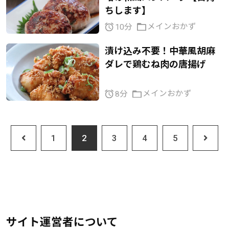
ちします】
メインおかず
10分
漬け込み不要！中華風胡麻
ダレで鶏むね肉の唐揚げ
メインおかず
8分
1
2
3
4
5
サイト運営者について