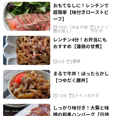
おもてなしに！レンチンで
超簡単【味付きローストビ
ーフ】
メイン
10分（冷ます時
おかず
間を除く）
レンチン4分！お弁当にも
おすすめ【蓮根の甘煮】
蓮根
6分
まるで牛丼！ほったらかし
【つゆだく豚丼】
メインおかず
13分
しっかり味付き！大葉と味
噌の和風ハンバーグ【日持