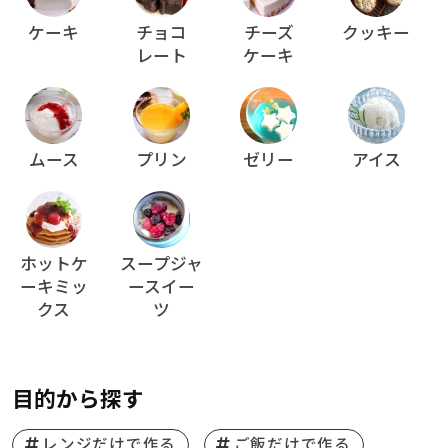
ケーキ
チョコ
チーズ
クッキー
レート
ケーキ
ムース
プリン
ゼリー
アイス
ホットケ
スープジャ
ーキミッ
ースイー
クス
ツ
目的から探す
レンジだけで作る
ご飯だけで作る