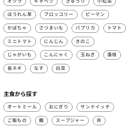
オクラ
キャベツ
きゅうり
小松菜
ほうれん草
ブロッコリー
ピーマン
かぼちゃ
さつまいも
パプリカ
トマト
ミニトマト
にんじん
きのこ
じゃがいも
こんにゃく
玉ねぎ
蓮根
長ネギ
なす
白菜
主食から探す
オートミール
おにぎり
サンドイッチ
ご飯もの
麺
スープジャー
丼