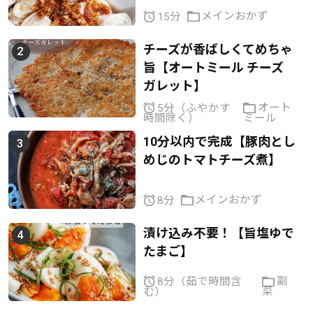
メインおかず
15分
チーズが香ばしくてめちゃ
旨【オートミール チーズ
ガレット】
オート
5分（ふやかす
ミール
時間除く）
10分以内で完成【豚肉とし
めじのトマトチーズ煮】
メインおかず
8分
漬け込み不要！【旨塩ゆで
たまご】
副
8分（茹で時間含
菜
む）