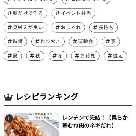
麺だけで作る
イベント弁当
見栄えが良い
おしゃれ
長持ち
時短
作りおき
運動会
春
夏
秋
冬
お花見
遠足
レシピランキング
レンチンで完結！【柔らか
鶏むね肉のネギだれ】