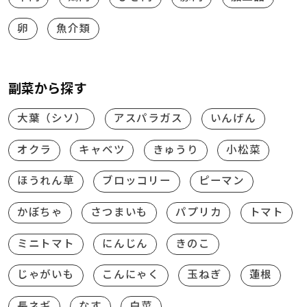
卵
魚介類
副菜から探す
大葉（シソ）
アスパラガス
いんげん
オクラ
キャベツ
きゅうり
小松菜
ほうれん草
ブロッコリー
ピーマン
かぼちゃ
さつまいも
パプリカ
トマト
ミニトマト
にんじん
きのこ
じゃがいも
こんにゃく
玉ねぎ
蓮根
長ネギ
なす
白菜