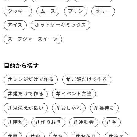
クッキー
ムース
プリン
ゼリー
アイス
ホットケーキミックス
スープジャースイーツ
目的から探す
レンジだけで作る
ご飯だけで作る
麺だけで作る
イベント弁当
見栄えが良い
おしゃれ
長持ち
時短
作りおき
運動会
春
夏
秋
冬
お花見
遠足