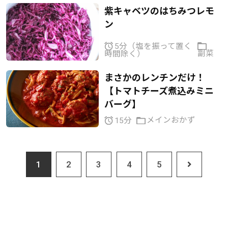
紫キャベツのはちみつレモ
ン
5分（塩を振って置く
副菜
時間除く）
まさかのレンチンだけ！
【トマトチーズ煮込みミニ
バーグ】
メインおかず
15分
1
2
3
4
5