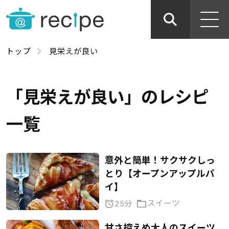
トップ
見栄えが良い
「見栄えが良い」のレシピ
一覧
意外と簡単！サクサクしっ
とり【オープンアップルパ
イ】
スイーツ
25分
甘さ控えめ大人のスイーツ