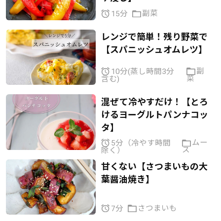
副菜
15分
レンジで簡単！残り野菜で
【スパニッシュオムレツ】
副
10分(蒸し時間3分
菜
含む)
混ぜて冷やすだけ！【とろ
けるヨーグルトパンナコッ
タ】
ムー
5分（冷やす時間
ス
除く）
甘くない【さつまいもの大
葉醤油焼き】
さつまいも
7分