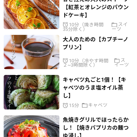
【紅茶とオレンジのパウン
ドケーキ】
スイ
10分（焼き時間
ーツ
35分除く）
大人のための【カプチーノ
プリン】
ス
10分（冷やす時間
イーツ
２~3時間除く）
キャベツ丸ごと1個！【キ
ャベツのうま塩オイル蒸
し】
キャベツ
15分
魚焼きグリルでほったらか
し！【焼きパプリカの麺つ
ゆ浸し】