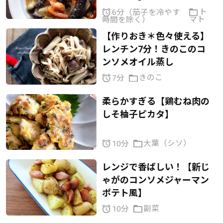
ト
6分（茄子を冷やす
マト
時間を除く）
【作りおき＊色々使える】
レンチン7分！きのこのコ
ンソメオイル蒸し
きのこ
7分
柔らかすぎる【鶏むね肉の
しそ柚子ピカタ】
大葉（シソ）
10分
レンジで香ばしい！【新じ
ゃがのコンソメジャーマン
ポテト風】
副菜
10分