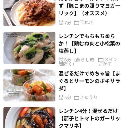
ず【豚こまの照りマヨガー
リック】（オススメ）
玉ねぎ
7分
レンチンでもちもち柔ら
か！【鶏むね肉と小松菜の
塩蒸し】
メイン
8分（蒸らし時
おかず
間除く）
混ぜるだけでめちゃ旨【ま
ぐろとサーモンのポキサラ
ダ】
きゅうり
5分
レンチン4分！混ぜるだけ
【茄子とトマトのガーリッ
クマリネ】