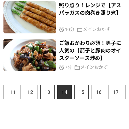
照り照り！レンジで【アス
パラガスの肉巻き照り煮】
メインおかず
10分
ご飯おかわり必須！男子に
人気の【茄子と豚肉のオイ
スターソース炒め】
メインおかず
7分
11
12
13
14
15
16
17