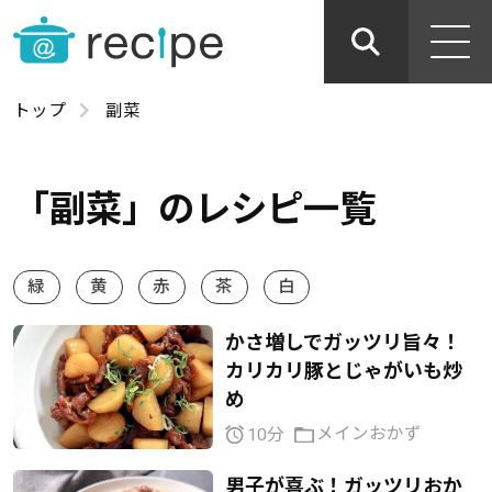
トップ
副菜
「副菜」のレシピ一覧
緑
黄
赤
茶
白
かさ増しでガッツリ旨々！
カリカリ豚とじゃがいも炒
め
メインおかず
10分
男子が喜ぶ！ガッツリおか