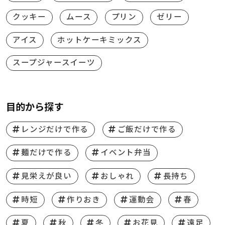
クッキー
ムース
プリン
ゼリー
アイス
ホットケーキミックス
スープジャースイーツ
目的から探す
レンジだけで作る
ご飯だけで作る
麺だけで作る
イベント弁当
見栄えが良い
おしゃれ
長持ち
時短
作りおき
運動会
春
夏
秋
冬
お花見
遠足